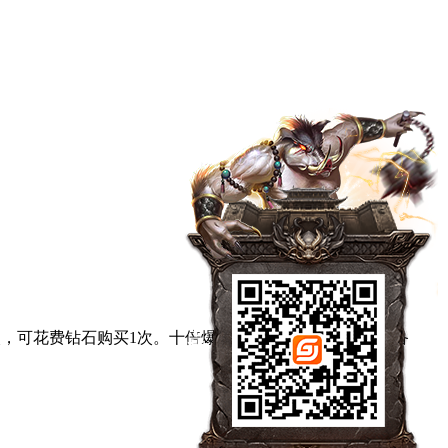
1次，可花费钻石购买1次。十倍爆率掉落高阶符文、高阶装备