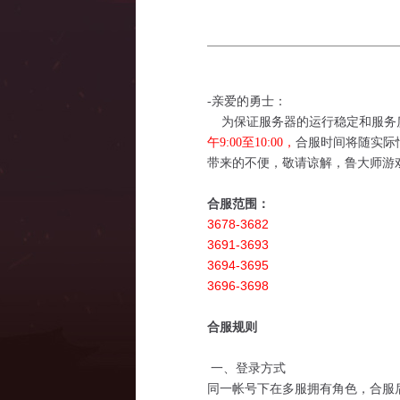
-亲爱的勇士：
为保证服务器的运行稳定和服务质
午9:00至10:00，
合服时间将随实际
带来的不便，敬请谅解，鲁大师游
合服范围：
3678-3682
3691-3693
3694-3695
3696-3698
合服规则
一、登录方式
同一帐号下在多服拥有角色，合服