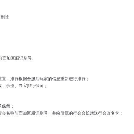
才删除
前面加区服识别号。
空重置，排行根据合服后玩家的信息重新进行排行；
收、杀怪、寻宝排行保留；
单保留；
在行会名称前面加区服识别号，并给所属的行会会长赠送行会改名卡；